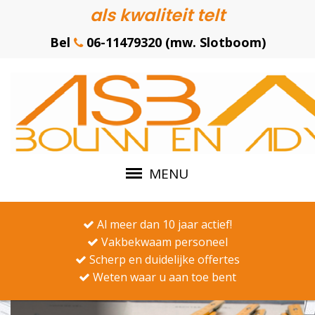
als kwaliteit telt
Bel
06-11479320 (mw. Slotboom)
MENU
Al meer dan 10 jaar actief!
Vakbekwaam personeel
Scherp en duidelijke offertes
Weten waar u aan toe bent