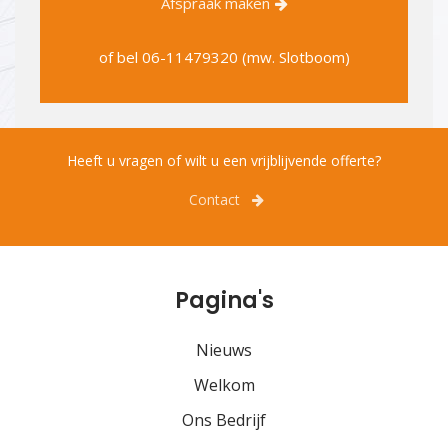
Afspraak maken
of bel
06-11479320 (mw. Slotboom)
Heeft u vragen of wilt u een vrijblijvende offerte?
Contact
Pagina's
Nieuws
Welkom
Ons Bedrijf