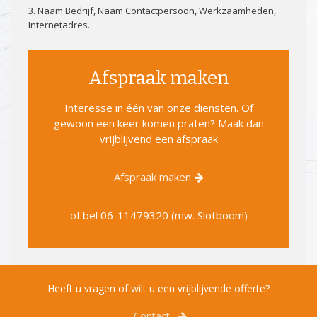
3. Naam Bedrijf, Naam Contactpersoon, Werkzaamheden,
Internetadres.
Afspraak maken
Interesse in één van onze diensten. Of
gewoon een keer komen praten? Maak dan
vrijblijvend een afspraak
Afspraak maken
of bel
06-11479320 (mw. Slotboom)
Heeft u vragen of wilt u een vrijblijvende offerte?
Contact