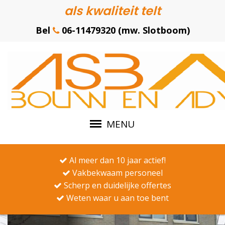
als kwaliteit telt
Bel
06-11479320 (mw. Slotboom)
MENU
Al meer dan 10 jaar actief!
Vakbekwaam personeel
Scherp en duidelijke offertes
Weten waar u aan toe bent