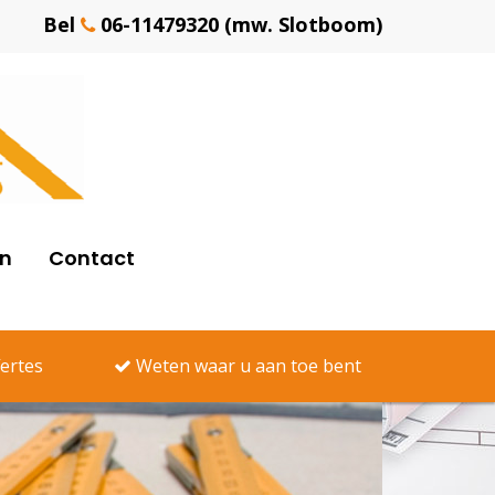
Bel
06-11479320 (mw. Slotboom)
en
Contact
fertes
Weten waar u aan toe bent