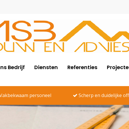
ns Bedrijf
Diensten
Referenties
Project
Vakbekwaam personeel
Scherp en duidelijke of