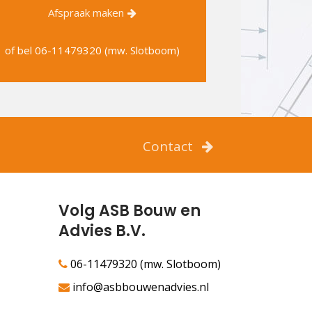
Afspraak maken
of bel
06-11479320 (mw. Slotboom)
Contact
Volg ASB Bouw en
Advies B.V.
06-11479320 (mw. Slotboom)
info@asbbouwenadvies.nl